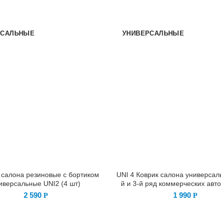
РСАЛЬНЫЕ
УНИВЕРСАЛЬНЫЕ
 салона резиновые с бортиком
UNI 4 Коврик салона универсал
иверсальные UNI2 (4 шт)
й и 3-й ряд коммерческих авт
2 590
1 990
Р
Р