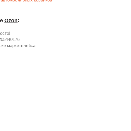
се
Ozon
:
осто!
205440176
роке маркетплейса