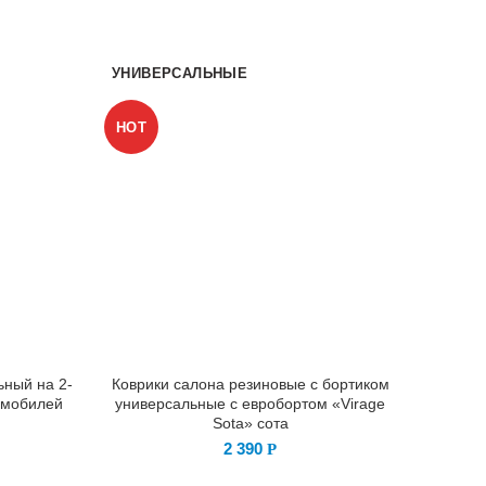
УНИВЕРСАЛЬНЫЕ
УНИВ
HOT
ьный на 2-
Коврики салона резиновые с бортиком
Коври
омобилей
универсальные с евробортом «Virage
униве
Sota» сота
2 390
Р