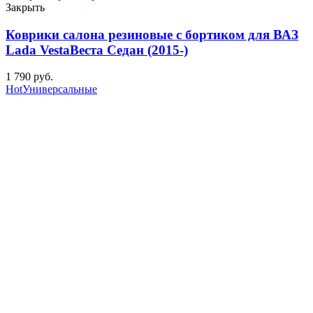
Закрыть
Коврики салона резиновые с бортиком для ВАЗ
Lada VestaВеста Седан (2015-)
1 790
р
уб.
Hot
Универсальные