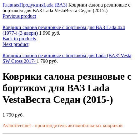
Главная
Продукция
Lada (ВАЗ)
Коврики салона резиновые с
бортиком для ВАЗ Lada VestaВеста Седан (2015-)
Previous product
Коврики салона резиновые с бортиком для ВАЗ Lada 4x4
(1977-) (3 двери)
1 990
р
уб.
Back to products
Next product
Коврики салона резиновые с бортиком для Lada (ВАЗ) Vesta
SW Cross 2017-
1 790
р
уб.
Коврики салона резиновые с
бортиком для ВАЗ Lada
VestaВеста Седан (2015-)
1 790
р
уб.
Avtodriver.net - производитель автомобильных ковриков