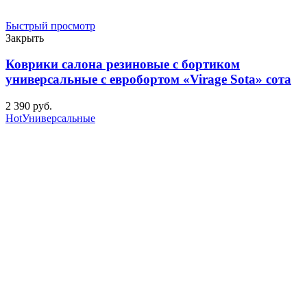
Быстрый просмотр
Закрыть
Коврики салона резиновые с бортиком
универсальные с евробортом «Virage Sota» сота
2 390
р
уб.
Hot
Универсальные