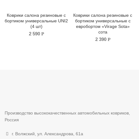
Коврики салона резиновые с
Коврики салона резиновые с
бортиком универсальные UNI2
бортиком универсальные с
(4 шт)
евробортом «Virage Sota»
сота
2 590
Р
2 390
Р
Производство высококачественных автомобильных ковриков,
Россия
г. Волжский, ул. Александрова, 61а