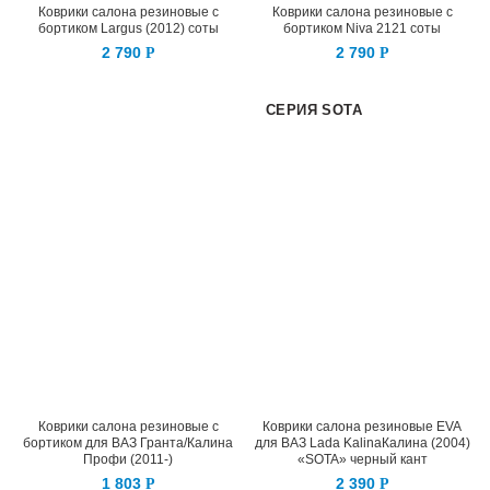
Коврики салона резиновые с
Коврики салона резиновые с
бортиком Largus (2012) соты
бортиком Niva 2121 соты
2 790
2 790
Р
Р
СЕРИЯ SOTA
Коврики салона резиновые с
Коврики салона резиновые EVA
бортиком для ВАЗ Гранта/Калина
для ВАЗ Lada KalinaКалина (2004)
Профи (2011-)
«SOTA» черный кант
1 803
2 390
Р
Р