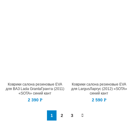
Коврики салона резиновые EVA
Коврики салона резиновые EVA
для ВАЗ Lada GrantaГранта (2011)
для LargusЛаргус (2012) «SOTA»
«SOTA» синий кант
синий кант
2 390
2 590
Р
Р
1
2
3