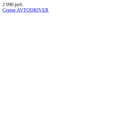
2 090
р
уб.
Серия AVTODRIVER