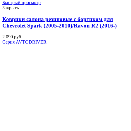
Быстрый просмотр
Закрыть
Коврики салона резиновые с бортиком для
Chevrolet Spark (2005-2010)/Ravon R2 (2016-)
2 090
р
уб.
Серия AVTODRIVER