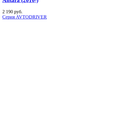
Antara (2010-)
2 190
р
уб.
Серия AVTODRIVER