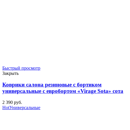
Быстрый просмотр
Закрыть
Коврики салона резиновые с бортиком
универсальные с евробортом «Virage Sota» сота
2 390
р
уб.
Hot
Универсальные